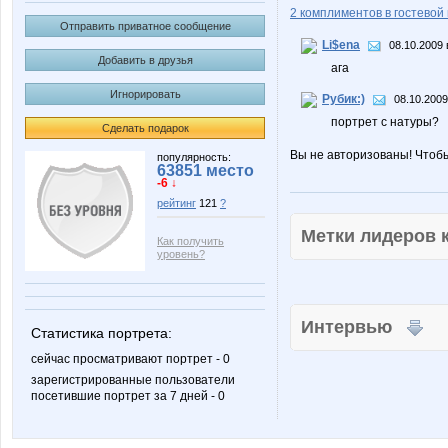
2 комплиментов в гостевой 
Отправить приватное сообщение
Li$ena
08.10.2009 
Добавить в друзья
ага
Игнорировать
Рубик:)
08.10.2009
портрет с натуры?
Сделать подарок
Вы не авторизованы! Чтоб
популярность:
63851 место
-6 ↓
рейтинг
121
?
Метки лидеров
Как получить
уровень?
Интервью
Статистика портрета:
сейчас просматривают портрет - 0
зарегистрированные пользователи
посетившие портрет за 7 дней - 0